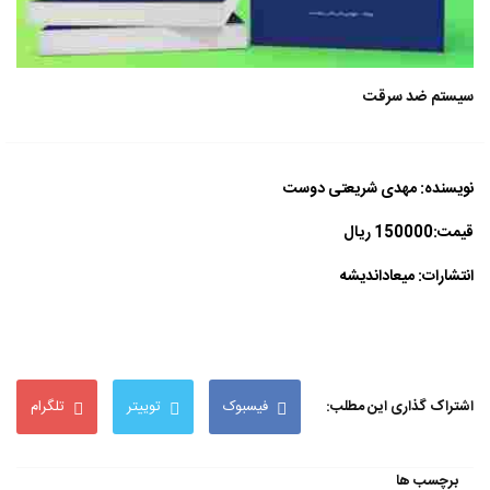
سیستم ضد سرقت
نویسنده: مهدی شریعتی دوست
قیمت:150000 ریال
انتشارات: میعاداندیشه
اشتراک گذاری این مطلب:
فیسبوک
توییتر
تلگرام
برچسب ها