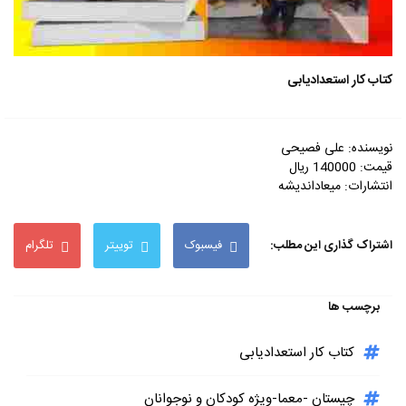
کتاب کار استعدادیابی
نویسنده: علی فصیحی
قیمت: 140000 ریال
انتشارات: میعاداندیشه
اشتراک گذاری این مطلب:
فیسبوک
توییتر
تلگرام
برچسب ها
کتاب کار استعدادیابی
چیستان -معما-ویژه کودکان و نوجوانان