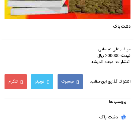
دشت پاک
مولف: علی عیسایی
قیمت:200000 ریال
انتشارات: میعاد اندیشه
اشتراک گذاری این مطلب:
فیسبوک
توییتر
تلگرام
برچسب ها
دشت پاک