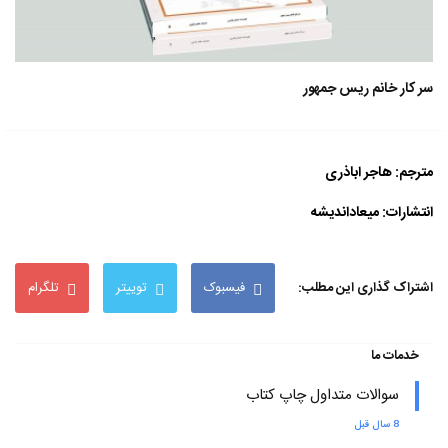
سر کار خانم ریس جمهور
مترجم: هاجر اباذری
انتشارات: میعاداندیشه
اشتراک گذاری این مطلب:
فیسبوک
توییتر
تلگرام
خدمات ما
سوالات متداول چاپ کتاب
8 سال قبل