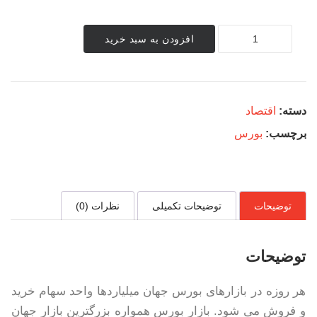
تحلیل
افزودن به سبد خرید
حجم
-
قیمت
در
معاملات،
دسته:
اقتصاد
کلید
مخفی
برچسب:
بورس
موفقیت
در
بورس
عدد
توضیحات
توضیحات تکمیلی
نظرات (0)
توضیحات
هر روزه در بازارهای بورس جهان میلیاردها واحد سهام خرید
و فروش می شود. بازار بورس همواره بزرگترین بازار جهان