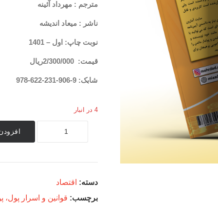
مترجم : مهرداد آئینه
ناشر : میعاد اندیشه
نوبت چاپ: اول – 1401
قیمت:
2/300/000ریال
شابک: 9-906-231-622-978
4 در انبار
قوانین
افزودن 
و
اسرار
پول،
پول‌دار
شویم،
دسته:
اقتصاد
پول‌دار
بمانیم
برچسب:
قوانین و اسرار پول، پو
عدد