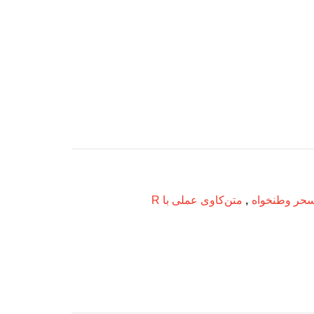
حر وطنخواه
,
متن‌کاوی عملی با R