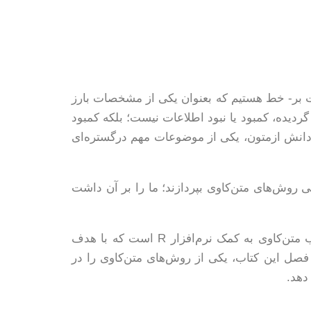
ت بر- خط هستیم که بعنوان یکی از مشخصات بارز
دیده، کمبود یا نبود اطلاعات نیست؛ بلکه کمبود
 دانش ازمتون، یکی از موضوعات مهم درگستره‌ای
روش‌های متن‌کاوی بپردازند؛ ما را بر آن داشت
کتاب متن کاوی عملی با R برگردان فارسی کتاب Text Mining in Practice with R به تألیف Ted Kwartler در باب متن‌کاوی به کمک نرم‌افزار R است که با هدف
ت. این کتاب از ۹ فصل تشکیل گردیده است. هر فصل این کتاب، یکی از روش‌های متن‌کاوی را در
دهد.