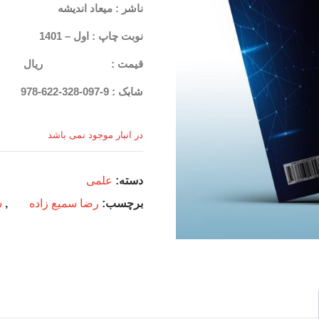
ناشر : میعاد اندیشه
نوبت چاپ : اول – 1401
قیمت : ریال
شابک : 9-097-328-622-978
در انبار موجود نمی باشد
دسته:
علمی
برچسب:
رضا سمیع زاده
,
س